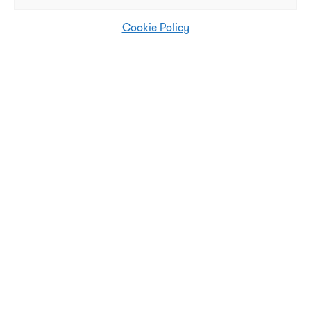
Cookie Policy
Terug
Houd me op de hoogte
Op de hoogte blijven van het
museum en actuele
gebeurtenissen? Meld je aan voor
onze nieuwsbrief.