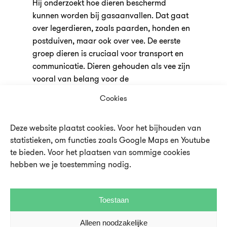
Hij onderzoekt hoe dieren beschermd
kunnen worden bij gasaanvallen. Dat gaat
over legerdieren, zoals paarden, honden en
postduiven, maar ook over vee. De eerste
groep dieren is cruciaal voor transport en
communicatie. Dieren gehouden als vee zijn
vooral van belang voor de
voedselvoorziening.
Cookies
Openingstijden
Deze website plaatst cookies. Voor het bijhouden van
Het UMU en
de Oude Hortus
zijn geopend
statistieken, om functies zoals Google Maps en Youtube
van dinsdag t/m zondag van 10.00 – 17.00
te bieden. Voor het plaatsen van sommige cookies
uur. In de schoolvakanties ook op
hebben we je toestemming nodig.
maandagen.
Koop hier je tickets!
Toestaan
Alleen noodzakelijke