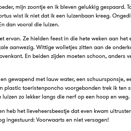
eder, mijn zoontje en ik bleven gelukkig gespaard. Toe
rtus wist ik niet dat ik een luizenbaan kreeg. Ongedi
En dan vooral die luizen.
het ervan. Ze hielden feest in die hete weken aan het
etale aanwezig. Wittige wolletjes zitten aan de onder
ovenkant. En beiden zijden moeten schoon, anders v
 en gewapend met lauw water, een schuursponsje, ee
plastic toeristenponcho voorgebonden trek ik ten st
e luizen zo lekker langs die nerf op een hoop en weg.
 en heb het lieveheersbeestje dat even kwam uitruste
g ingestuurd: Voorwaarts en niet versagen!