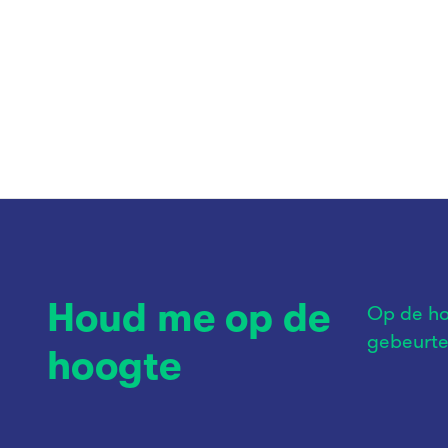
Houd me op de
Op de ho
gebeurte
hoogte