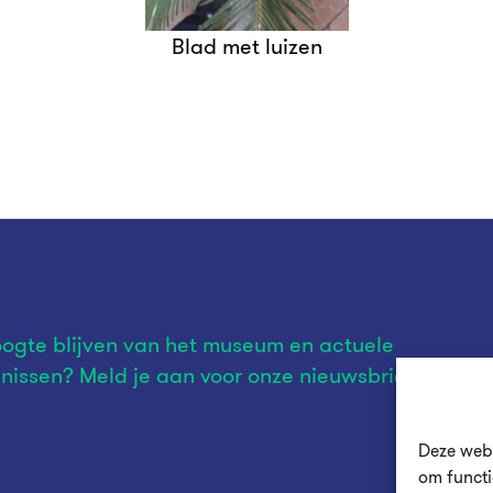
Blad met luizen
ogte blijven van het museum en actuele
nissen? Meld je aan voor onze nieuwsbrief.
Deze webs
om functi