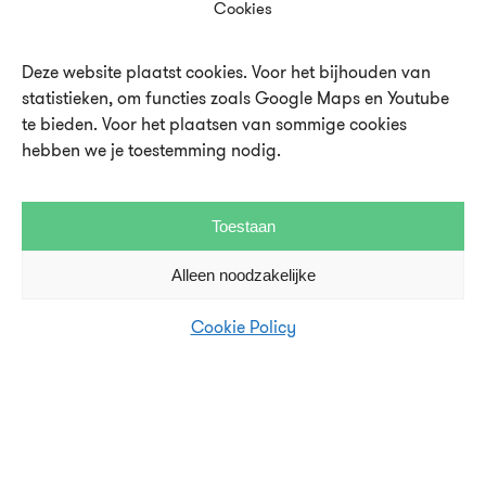
Cookies
Deze website plaatst cookies. Voor het bijhouden van
statistieken, om functies zoals Google Maps en Youtube
te bieden. Voor het plaatsen van sommige cookies
hebben we je toestemming nodig.
Over UMU
Vacatures en stages
Toestaan
Steun UMU
Alleen noodzakelijke
Veelgestelde vragen
Cookie Policy
Contact en pers
Disclaimer en privacystatement
Cookie Policy (EU)