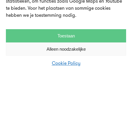
statistieken, om functies zoals Google Maps en Youtube
Over UMU
te bieden. Voor het plaatsen van sommige cookies
Vacatures en stages
hebben we je toestemming nodig.
Steun UMU
Toestaan
Veelgestelde vragen
Alleen noodzakelijke
Contact en pers
Cookie Policy
Disclaimer en privacystatement
Cookie Policy (EU)