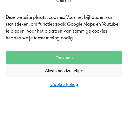
Cookies
Deze website plaatst cookies. Voor het bijhouden van
Over UMU
statistieken, om functies zoals Google Maps en Youtube
te bieden. Voor het plaatsen van sommige cookies
Vacatures en stages
hebben we je toestemming nodig.
Steun UMU
Veelgestelde vragen
Toestaan
Alleen noodzakelijke
Contact en pers
Disclaimer en privacystatement
Cookie Policy
Cookie Policy (EU)