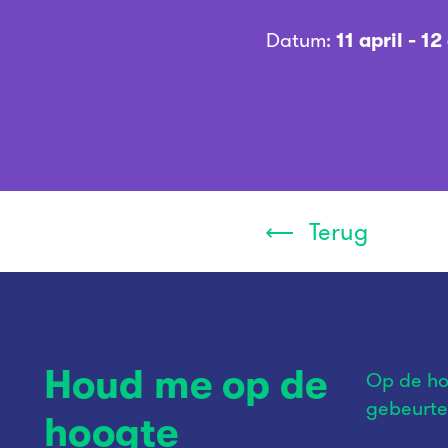
Datum:
11 april - 1
Terug
Houd me op de
Op de ho
gebeurte
hoogte