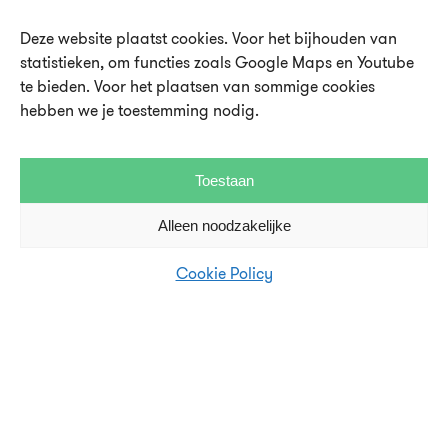
Deze website plaatst cookies. Voor het bijhouden van
statistieken, om functies zoals Google Maps en Youtube
te bieden. Voor het plaatsen van sommige cookies
Over UMU
hebben we je toestemming nodig.
Vacatures en stages
Steun UMU
Toestaan
Veelgestelde vragen
Alleen noodzakelijke
Contact en pers
Cookie Policy
Disclaimer en privacystatement
Cookie Policy (EU)