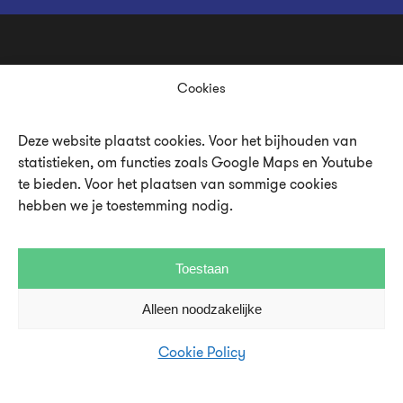
Cookies
Deze website plaatst cookies. Voor het bijhouden van
statistieken, om functies zoals Google Maps en Youtube
Over UMU
te bieden. Voor het plaatsen van sommige cookies
Vacatures en stages
hebben we je toestemming nodig.
Steun UMU
Toestaan
Veelgestelde vragen
Alleen noodzakelijke
Contact en pers
Cookie Policy
Disclaimer en privacystatement
Cookie Policy (EU)