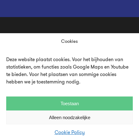
Cookies
Deze website plaatst cookies. Voor het bijhouden van
statistieken, om functies zoals Google Maps en Youtube
Over UMU
te bieden. Voor het plaatsen van sommige cookies
hebben we je toestemming nodig.
Vacatures en stages
Steun UMU
Toestaan
Veelgestelde vragen
Alleen noodzakelijke
Contact en pers
Cookie Policy
Disclaimer en privacystatement