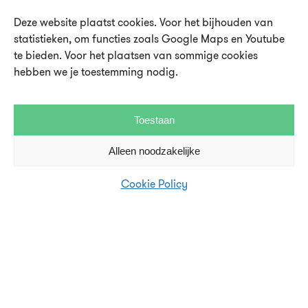
Deze website plaatst cookies. Voor het bijhouden van
statistieken, om functies zoals Google Maps en Youtube
te bieden. Voor het plaatsen van sommige cookies
Over UMU
hebben we je toestemming nodig.
Vacatures en stages
Toestaan
Steun UMU
Veelgestelde vragen
Alleen noodzakelijke
Cookie Policy
Contact en pers
Disclaimer en privacystatement
Cookie Policy (EU)