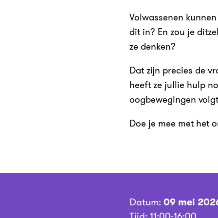
Volwassenen kunnen 
dit in? En zou je dit
ze denken?
Dat zijn precies de 
heeft ze jullie hulp 
oogbewegingen volgt,
Doe je mee met het 
Datum:
09 mei 202
Tijd: 11:00-16:00