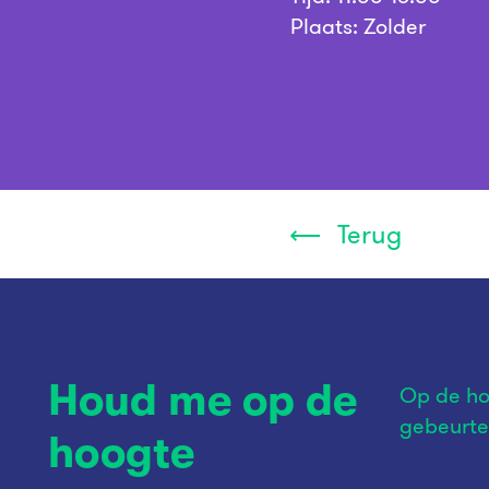
Plaats: Zolder
Terug
Houd me op de
Op de ho
gebeurte
hoogte