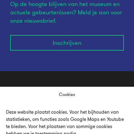
Op de hoogte blijven van het museum en
actuele gebeurtenissen? Meld je aan voor
onze nieuwsbrief.
Inschrijven
Cookies
Deze website plaatst cookies. Voor het bijhouden van
statistieken, om functies zoals Google Maps en Youtube
Over UMU
te bieden. Voor het plaatsen van sommige cookies
Vacatures en stages
hebben we je toestemming nodig.