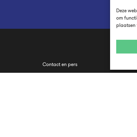
Deze webs
om functi
plaatsen
Contact en pers
es
Disclaimer en privacystatement
Cookie Policy (EU)
en