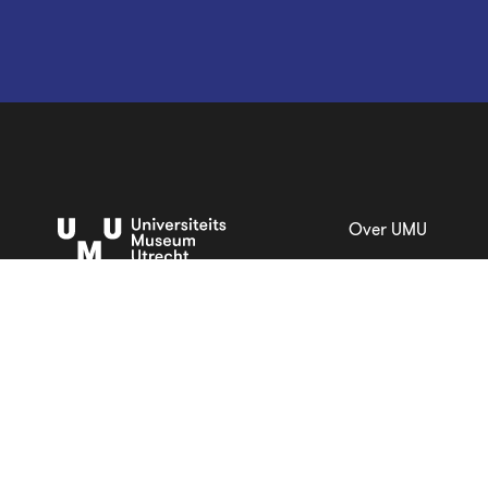
Over UMU
Vacatures en stag
Steun UMU
Veelgestelde vrag