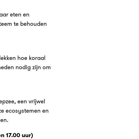
aar eten en
ysteem te behouden
dekken hoe koraal
heden nodig zijn om
epzee, een vrijwel
oze ecosystemen en
en.
n 17.00 uur)