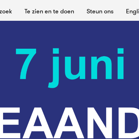
ezoek
Te zien en te doen
Steun ons
Engl