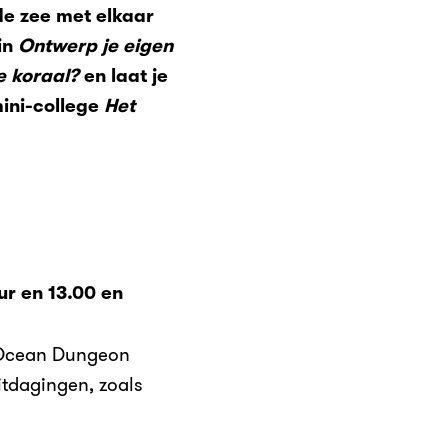
 de zee met elkaar
in
Ontwerp je eigen
e koraal?
en laat je
ini-college
Het
ur en 13.00 en
e Ocean Dungeon
itdagingen, zoals