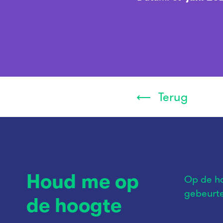
Terug
Houd me op
Op de ho
gebeurte
de hoogte